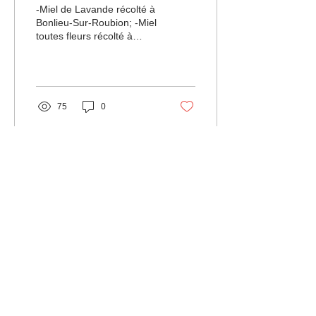
-Miel de Lavande récolté à
Bonlieu-Sur-Roubion; -Miel
toutes fleurs récolté à
Montoison; Le miel est
disponible en quantités
limitées en...
75
0
21 févr. 2020
∙
1
min
Recherche apiculteurs
pour collaborations
(groupe de sélection)
Je cherche d’autres
apiculteurs pour former un
groupe de sélection (GS).
Si vous êtes intéressé par
un des plans de sélection